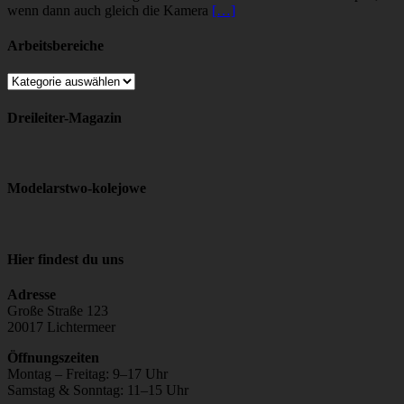
wenn dann auch gleich die Kamera
[…]
Arbeitsbereiche
Arbeitsbereiche
Dreileiter-Magazin
Modelarstwo-kolejowe
Hier findest du uns
Adresse
Große Straße 123
20017 Lichtermeer
Öffnungszeiten
Montag – Freitag: 9–17 Uhr
Samstag & Sonntag: 11–15 Uhr