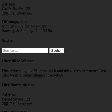
Adresse
Große Straße 123
20017 Lichtermeer
Öffnungszeiten
Montag – Freitag: 9–17 Uhr
Samstag & Sonntag: 11–15 Uhr
Suche
Suchen
nach:
Über diese Website
Hier wäre ein guter Platz, um dich und deine Website vorzustellen
oder weitere Informationen anzugeben.
Hier findest du uns
Adresse
Große Straße 123
20017 Lichtermeer