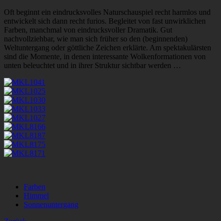
Oft beginnt ein eindrucksvolles Naturschauspiel recht harmlos und
entwickelt sich dann recht furios. Begleitet von fast unwirklichen
Farben, manchmal von eindrucksvoller Dramatik. Gut
nachvollziehbar, wie man sich früher so den (beginnenden)
Weltuntergang oder göttliche Zeichen erklärte. Am spektakulärsten
sind die Momente, in denen interessante Wolkenformationen von
unten beleuchtet und in ihrer Struktur sichtbar werden …
Farben
Himmel
Sonnenuntergang